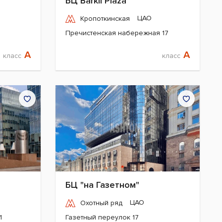
БЦ Barkli Plaza
ЦАО
Кропоткинская
Пречистенская набережная 17
A
A
класс
класс
БЦ "на Газетном"
ЦАО
Охотный ряд
1
Газетный переулок 17