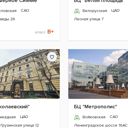
верное Сияние"
БЦ "Белая площадь"
САО
ЦАО
ёловская
Белорусская
авды 26
Лесная улица 7
B+
класс
колаевский"
БЦ "Метрополис"
ЦАО
САО
икадная
Войковская
Грузинская улица 12
Ленинградское шоссе 16АС