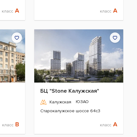
A
A
класс
класс
БЦ "Stone Калужская"
ЮЗАО
Калужская
Старокалужское шоссе 64с3
B
A
класс
класс