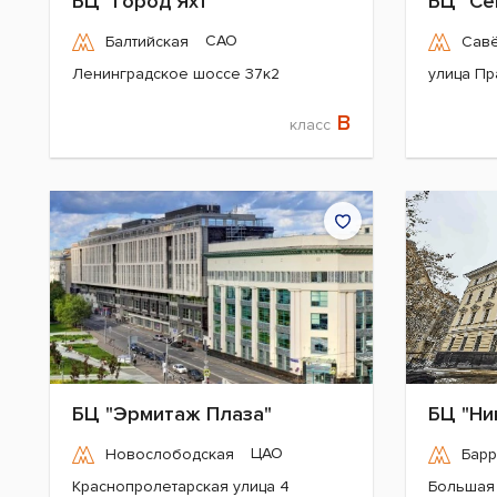
БЦ "Город Яхт"
БЦ "Се
САО
Балтийская
Сав
Ленинградское шоссе 37к2
улица Пр
B
класс
БЦ "Эрмитаж Плаза"
БЦ "Ни
ЦАО
Новослободская
Барр
Краснопролетарская улица 4
Большая 