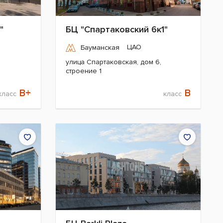
"
БЦ "Спартаковский 6к1"
ЦАО
Бауманская
улица Спартаковская, дом 6,
строение 1
B+
B
класс
класс