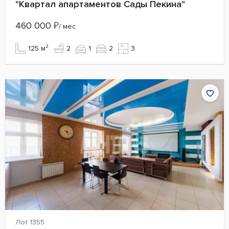
"Квартал апартаментов Сады Пекина"
460 000
₽
/ мес
125 м²
2
1
2
3
Лот 1355