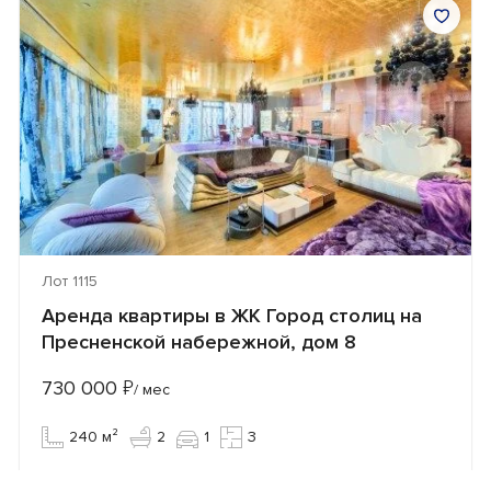
Лот 1115
Аренда квартиры в ЖК Город столиц на
Пресненской набережной, дом 8
730 000
₽
/ мес
240 м²
2
1
3