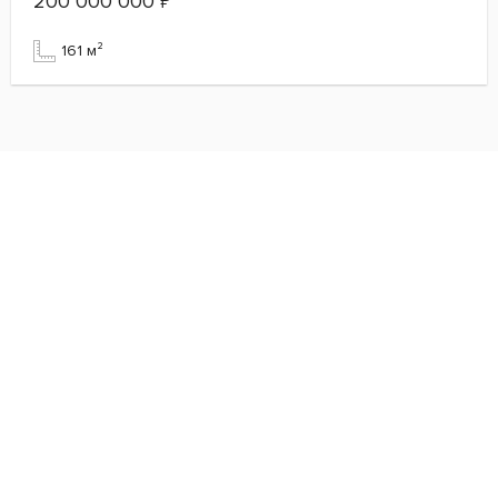
200 000 000
₽
161 м²