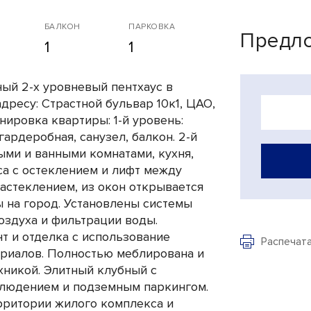
БАЛКОН
ПАРКОВКА
Предло
1
1
ый 2-х уровневый пентхаус в
дресу: Страстной бульвар 10к1, ЦАО,
нировка квартиры: 1-й уровень:
 гардеробная, санузел, балкон. 2-й
ыми и ванными комнатами, кухня,
аса с остеклением и лифт между
астеклением, из окон открывается
 на город. Установлены системы
оздуха и фильтрации воды.
 и отделка с использование
Распечат
риалов. Полностью меблирована и
хникой. Элитный клубный с
блюдением и подземным паркингом.
ерритории жилого комплекса и