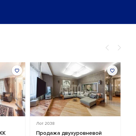
Лот 2038
Л
ЖК
Продажа двухуровневой
П