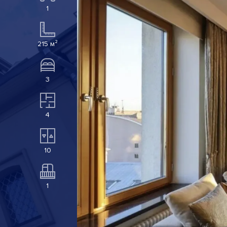
1
215 м²
3
4
10
1