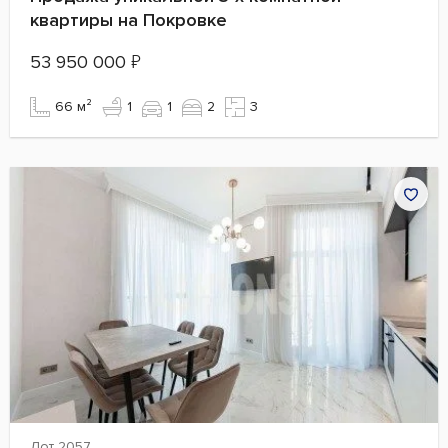
квартиры на Покровке
53 950 000
₽
66 м²
1
1
2
3
Лот 2057