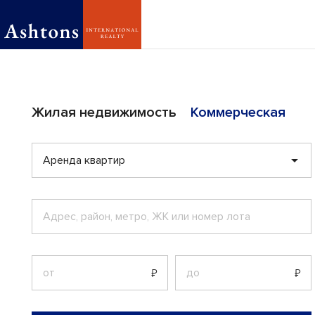
Ashtons International 
Жилая недвижимость
Коммерческая
Аренда квартир
АРЕНДА
МОСКВА
вянный дом в КП