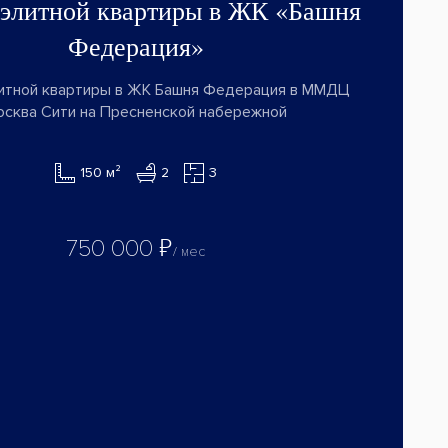
 элитной квартиры в ЖК «Башня
Федерация»
итной квартиры в ЖК Башня Федерация в ММДЦ
осква Сити на Пресненской набережной
150 м²
2
3
₽
750 000
/ мес