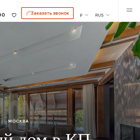
Заказать звонок
00
₽
RUS
й недвижимости в Москве
ПРОДАЖА
МОСКВА
дажа офиса в
функциональном