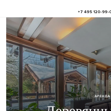
+7 495 120-99-
Realty — агентство элитно
Про
много